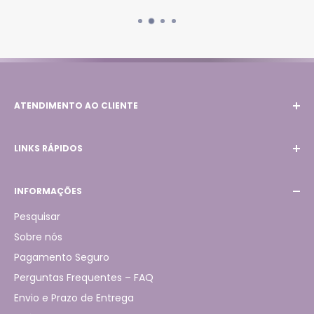
ATENDIMENTO AO CLIENTE
Email:
contato@lojacrisoliveira.com.br
LINKS RÁPIDOS
WhatsApp:
(31) 98789-4431
Início
INFORMAÇÕES
Produtos
Pagamento Seguro
Pesquisar
Rastreio de Pedidos
Sobre nós
Sobre nós
Pagamento Seguro
Contato
Perguntas Frequentes – FAQ
Envio e Prazo de Entrega