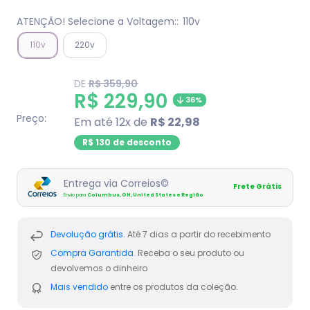
ATENÇÃO! Selecione a Voltagem::
110v
110v
220v
Translation
DE
R$ 359,90
missing:
Translation
R$ 229,90
36%
pt-
BR.product.general.regular_price
missing:
Preço:
Em até 12x de
R$ 22,98
pt-
R$ 130 de desconto
BR.product.general.sal
Entrega via Correios©
Frete Grátis
Envio para
Columbus, OH, United States e Região
Devolução grátis.
Até 7 dias a partir do recebimento
Compra Garantida.
Receba o seu produto ou
devolvemos o dinheiro
Mais vendido
entre os produtos da coleção.