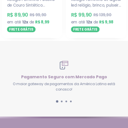
de Couro Sintético
led relógio, brinco, pulseira
Elegante e Fashion
e caixa
R$ 89,90
R$ 99,90
R$ 99,90
R$ 139,90
em até
12x
de
R$ 8,99
em até
12x
de
R$ 9,98
FRETE GRÁTIS
FRETE GRÁTIS
ercado Pago
Frete Grátis para todo Bras
mérica Latina está
Envio imediato
para compras no
cartão
e
PIX
compras no boleto.