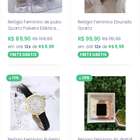
Relógio Feminino de pulso
Relógio Feminino Dourado
Quartz Pulseira Elástica
Quartz
analógico Redondo
R$ 89,90
R$ 99,90
R$ 109,90
R$ 119,90
Dourado e Rose breto
em até
12x
de
R$ 8,99
em até
12x
de
R$ 9,98
prata Moda Blogueira
FRETE GRÁTIS
FRETE GRÁTIS
10%
29%
Relógio Feminino Pulseira
Relogio feminino kit digital