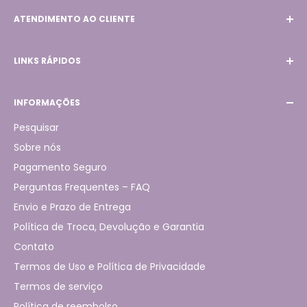
ATENDIMENTO AO CLIENTE
Email:
contato@lojacrisoliveira.com.br
LINKS RÁPIDOS
WhatsApp:
(31) 98789-4431
Início
INFORMAÇÕES
Produtos
Pagamento Seguro
Pesquisar
Rastreio de Pedidos
Sobre nós
Sobre nós
Pagamento Seguro
Contato
Perguntas Frequentes – FAQ
Envio e Prazo de Entrega
Política de Troca, Devolução e Garantia
Contato
Termos de Uso e Política de Privacidade
Termos de serviço
Política de reembolso