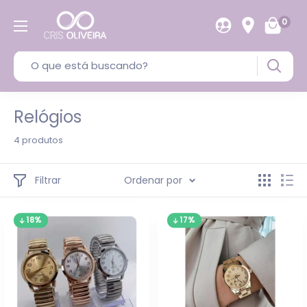
0
Relógios
4 produtos
Filtrar
Ordenar por
18%
17%