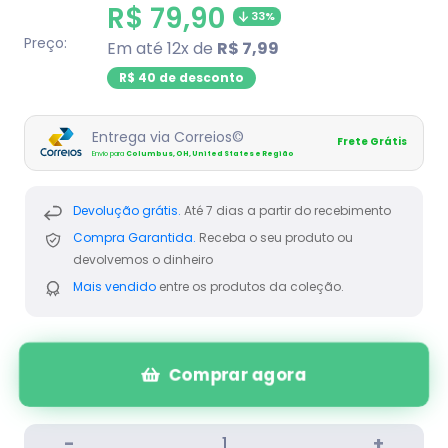
missing:
Translation
R$ 79,90
33%
pt-
BR.product.general.regular_price
missing:
Preço:
Em até 12x de
R$ 7,99
pt-
R$ 40 de desconto
BR.product.general.sal
Entrega via Correios©
Frete Grátis
Envio para
Columbus, OH, United States e Região
Devolução grátis.
Até 7 dias a partir do recebimento
Compra Garantida.
Receba o seu produto ou
devolvemos o dinheiro
Mais vendido
entre os produtos da coleção.
Comprar agora