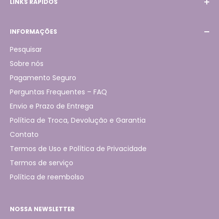
LINKS RÁPIDOS
WhatsApp:
(31) 98789-4431
Início
INFORMAÇÕES
Produtos
Pagamento Seguro
Pesquisar
Rastreio de Pedidos
Sobre nós
Sobre nós
Pagamento Seguro
Contato
Perguntas Frequentes – FAQ
Envio e Prazo de Entrega
Política de Troca, Devolução e Garantia
Contato
Termos de Uso e Política de Privacidade
Termos de serviço
Política de reembolso
NOSSA NEWSLETTER