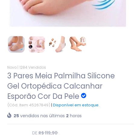
Novo |
1284 Vendidos
3 Pares Meia Palmilha Silicone
Gel Ortopédica Calcanhar
Esporão Cor Da Pele
(Cód. Item 45267849)
|
Disponível em estoque.
25
vendidos nas últimas
2
horas
Translation
DE
R$ 119,90