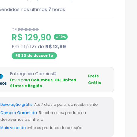
vendidos nas últimas
7
horas
Translation
DE
R$ 159,90
missing:
Translation
R$ 129,90
19%
pt-
BR.product.general.regular_price
missing:
Em até 12x de
R$ 12,99
pt-
R$ 30 de desconto
BR.product.general.sale_pri
Entrega via Correios©
Frete
Envio para
Columbus, OH, United
Grátis
States e Região
Devolução grátis.
Até 7 dias a partir do recebimento
Compra Garantida.
Receba o seu produto ou
devolvemos o dinheiro
Mais vendido
entre os produtos da coleção.