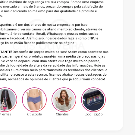
lientes
Kit EcoLife
Clientes II
Localização