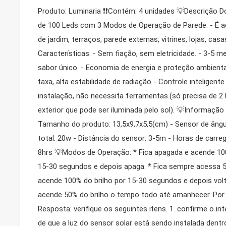
Produto: Luminaria ❗❗Contém: 4 unidades 💡Descrição Do
de 100 Leds com 3 Modos de Operação de Parede. - É ad
de jardim, terraços, parede externas, vitrines, lojas, cas
Características: - Sem fiação, sem eletricidade. - 3-5 
sabor único. - Economia de energia e proteção ambiental
taxa, alta estabilidade de radiação - Controle inteligent
instalação, não necessita ferramentas.(só precisa de 
exterior que pode ser iluminada pelo sol). 💡Informaç
Tamanho do produto: 13,5x9,7x5,5(cm) - Sensor de ângul
total: 20w - Distância do sensor: 3-5m - Horas de carre
8hrs 💡Modos de Operação: * Fica apagada e acende 1
15-30 segundos e depois apaga. * Fica sempre acessa 
acende 100% do brilho por 15-30 segundos e depois volt
acende 50% do brilho o tempo todo até amanhecer. Por 
Resposta: verifique os seguintes itens. 1. confirme o int
de que a luz do sensor solar está sendo instalada dentr