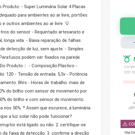
 Produto: - Super Luminária Solar 4 Placas
equado para ambientes ao ar livre, portões
as e outros ambientes ao ar livre. 💡
metros do sensor - Requintado artesanato e
, longa vida. - Baixa reparação de falhas
e de detecção de luz, sem ajuste. - Simples
2 Parafusos podem ser fixados na parede
ão Do Produto： - Composição:Plastico -
o: 120 - Tensão de entrada: 5,5v - Potência
gamento: 8hrs - Horas de trabalho: mais de
00% do brilho com sensor de movimento por
50% do brilho e com sensor de movimento
a nos 50%. * Assim que escurece, a luminária
que a luz solar não pode funcionar?
erruptor está ligado ou não. 2. certifique-se
o da faixa de detecção. 3. confirme a direção