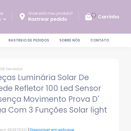
ar
Onde está meu produto?
0
Carrinho
a
Rastrear pedido
RASTREIO DE PEDIDOS
SOBRE NÓS
CONTATO
108 Vendidos
eças Luminária Solar De
ede Refletor 100 Led Sensor
sença Movimento Prova D'
a Com 3 Funções Solar light
Item 45287633)
|
Disponível em estoque.