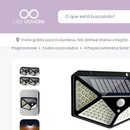
Frete grátis
para
Columbus, OH, United States
e Região.
Pagina inicial
Todos os produtos
4 Peças Luminária Solar 