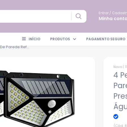
Entrar / Cadastr
Minha cont
INÍCIO
PRODUTOS
PAGAMENTO SEGURO
De Parede Ref...
Novo |
1
4 P
Par
Pre
Águ
(Cód. 