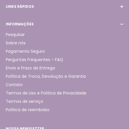
LINKS RÁPIDOS
WhatsApp:
(31) 98789-4431
Início
INFORMAÇÕES
Produtos
Pagamento Seguro
Pesquisar
Rastreio de Pedidos
Sobre nós
Sobre nós
Pagamento Seguro
Contato
Perguntas Frequentes – FAQ
Envio e Prazo de Entrega
Política de Troca, Devolução e Garantia
Contato
Termos de Uso e Política de Privacidade
Termos de serviço
Política de reembolso
NOSSA NEWSLETTER