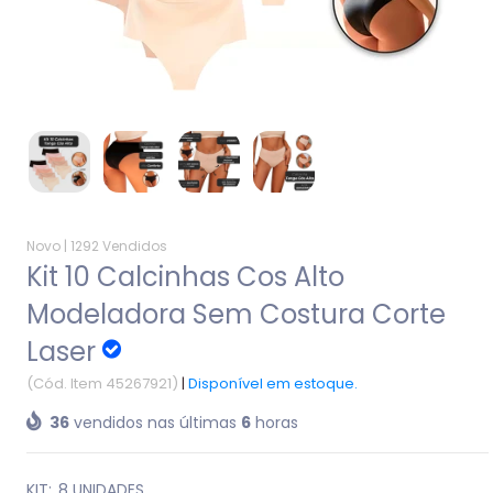
Novo |
1292 Vendidos
Kit 10 Calcinhas Cos Alto
Modeladora Sem Costura Corte
Laser
(Cód. Item 45267921)
|
Disponível em estoque.
36
vendidos nas últimas
6
horas
KIT:
8 UNIDADES