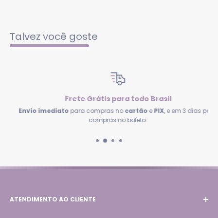
Talvez você goste
Frete Grátis para todo Brasil
Envio imediato
para compras no
cartão
e
PIX
, e em 3 dias para
compras no boleto.
ATENDIMENTO AO CLIENTE
Email:
contato@lojacrisoliveira.com.br