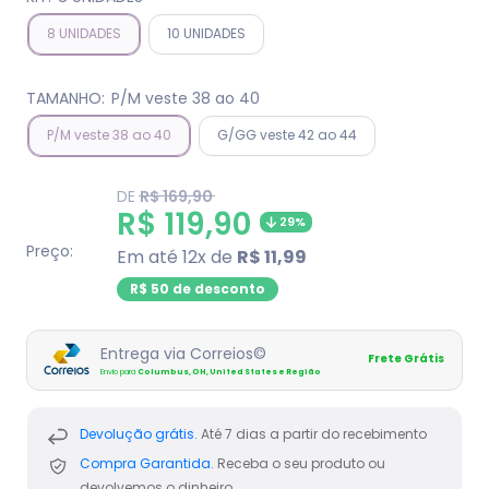
8 UNIDADES
10 UNIDADES
TAMANHO:
P/M veste 38 ao 40
P/M veste 38 ao 40
G/GG veste 42 ao 44
Translation
DE
R$ 169,90
missing:
Translation
R$ 119,90
29%
pt-
BR.product.general.regular_price
missing:
Preço:
Em até 12x de
R$ 11,99
pt-
R$ 50 de desconto
BR.product.general.sal
Entrega via Correios©
Frete Grátis
Envio para
Columbus, OH, United States e Região
Devolução grátis.
Até 7 dias a partir do recebimento
Compra Garantida.
Receba o seu produto ou
devolvemos o dinheiro