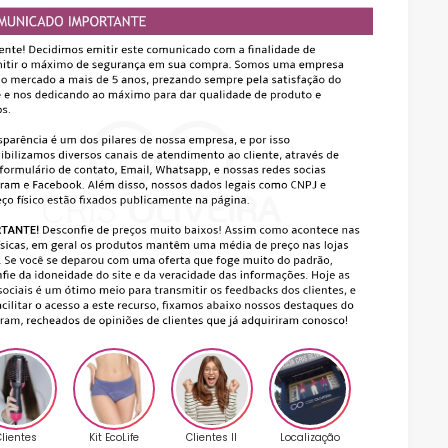
lientes
Kit EcoLife
Clientes II
Localização