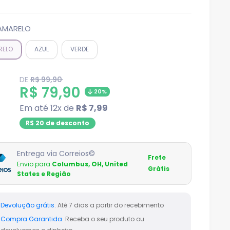
AMARELO
RELO
AZUL
VERDE
Translation
DE
R$ 99,90
missing:
Translation
R$ 79,90
20%
pt-
BR.product.general.regular_price
missing:
Em até 12x de
R$ 7,99
pt-
R$ 20 de desconto
BR.product.general.sale_pri
Entrega via Correios©
Frete
Envio para
Columbus, OH, United
Grátis
States e Região
Devolução grátis.
Até 7 dias a partir do recebimento
Compra Garantida.
Receba o seu produto ou