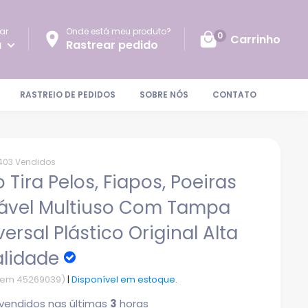
ar
Onde está meu produto?
0
Carrinho
a
Rastrear pedido
RASTREIO DE PEDIDOS
SOBRE NÓS
CONTATO
403 Vendidos
o Tira Pelos, Fiapos, Poeiras
ável Multiuso Com Tampa
versal Plástico Original Alta
lidade
Item 45269039)
|
Disponível em estoque.
vendidos nas últimas
3
horas