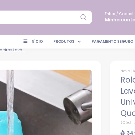
Entrar / Cadastr
Minha cont
INÍCIO
PRODUTOS
PAGAMENTO SEGURO
oeiras Lavá...
Novo |
1
Rol
Lav
Uni
Qua
(Cód. 
34